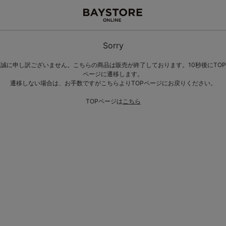
Sorry
誠に申し訳ございません。こちらの商品は販売が終了しております。10秒後にTOP
ページに遷移します。
遷移しない場合は、お手数ですがこちらよりTOPページにお戻りください。
TOPページは
こちら