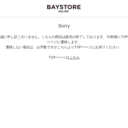
Sorry
誠に申し訳ございません。こちらの商品は販売が終了しております。10秒後にTOP
ページに遷移します。
遷移しない場合は、お手数ですがこちらよりTOPページにお戻りください。
TOPページは
こちら