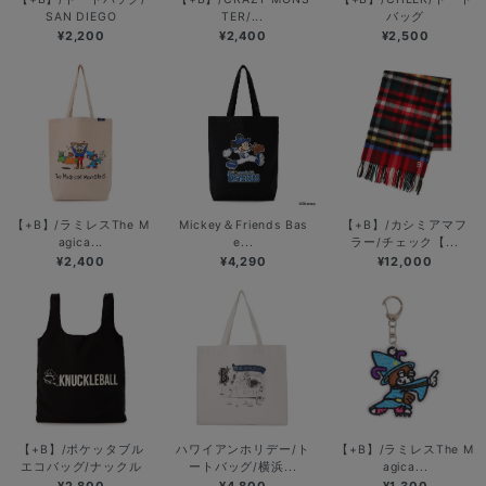
SAN DIEGO
TER/...
バッグ
¥2,200
¥2,400
¥2,500
【+B】/ラミレスThe M
Mickey＆Friends Bas
【+B】/カシミアマフ
agica...
e...
ラー/チェック【...
¥2,400
¥4,290
¥12,000
【+B】/ポケッタブル
ハワイアンホリデー/ト
【+B】/ラミレスThe M
エコバッグ/ナックル
ートバッグ/横浜...
agica...