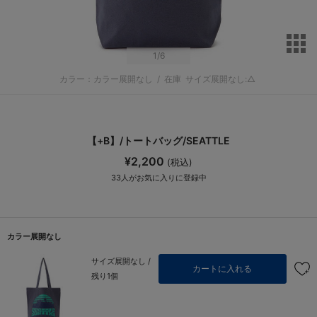
サ
1
/6
カラー：カラー展開なし
/
在庫
サイズ展開なし:△
【+B】/トートバッグ/SEATTLE
¥2,200
(税込)
33
人がお気に入りに登録中
カラー展開なし
サイズ展開なし /
カートに入れる
残り1個