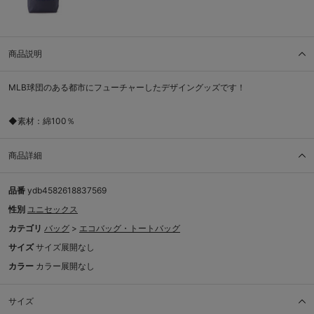
商品説明
MLB球団のある都市にフューチャーしたデザイングッズです！
◆素材：綿100％
商品詳細
品番
ydb4582618837569
性別
ユニセックス
カテゴリ
バッグ
>
エコバッグ・トートバッグ
サイズ
サイズ展開なし
カラー
カラー展開なし
サイズ