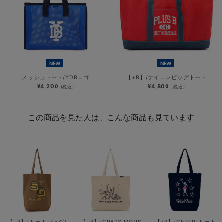
NEW
NEW
メッシュトート/YDBロゴ
【+B】/ナイロンビッグトート
¥4,200
¥4,800
(税込)
(税込)
この商品を見た人は、こんな商品も見ています
【+B】/トートバッグ/
【+B】/CRAZY MONS
【+B】/CHEER/トート