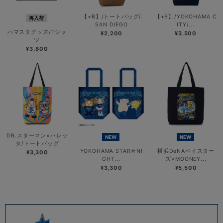
【+B】/トートバッグ/
【+B】/YOKOHAMA C
再入荷
SAN DIEGO
ITY/...
ハマスタグッズ/Tシャ
¥2,200
¥3,500
ツ
¥3,800
DB.スターマン×ハレッ
NEW
NEW
タ/トートバッグ
YOKOHAMA STAR☆NI
横浜DeNAベイスター
¥3,300
GHT...
ズ×MOONEY...
¥3,300
¥5,500