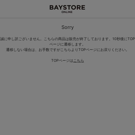
Sorry
誠に申し訳ございません。こちらの商品は販売が終了しております。10秒後にTOP
ページに遷移します。
遷移しない場合は、お手数ですがこちらよりTOPページにお戻りください。
TOPページは
こちら