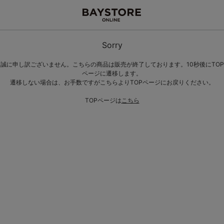
Sorry
誠に申し訳ございません。こちらの商品は販売が終了しております。10秒後にTOP
ページに遷移します。
遷移しない場合は、お手数ですがこちらよりTOPページにお戻りください。
TOPページは
こちら