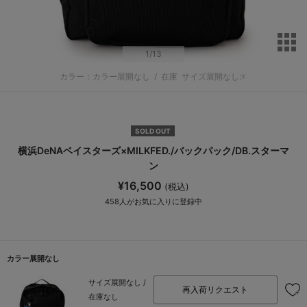
サ
1
/13
カラー：カラー展開なし
/
在庫
サイズ展開なし:☓
SOLD OUT
横浜DeNAベイスターズ×MILKFED./バックパック/DB.スターマ
ン
¥16,500
(税込)
458
人がお気に入りに登録中
カラー展開なし
サイズ展開なし /
再入荷リクエスト
在庫なし