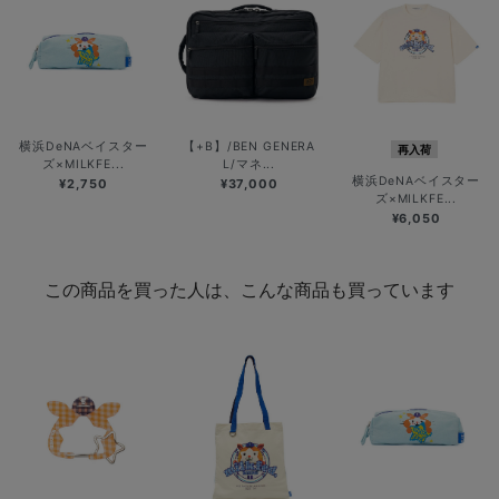
横浜DeNAベイスター
【+B】/BEN GENERA
再入荷
ズ×MILKFE...
L/マネ...
横浜DeNAベイスター
¥2,750
¥37,000
ズ×MILKFE...
¥6,050
この商品を買った人は、こんな商品も買っています