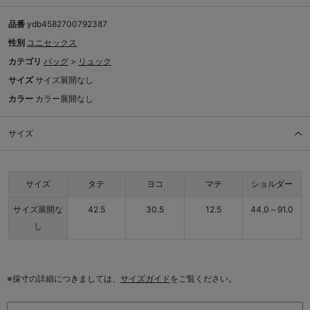
品番
ydb4582700792387
性別
ユニセックス
カテゴリ
バッグ
>
リュック
サイズ
サイズ展開なし
カラー
カラー展開なし
サイズ
サイズ
タテ
ヨコ
マチ
ショルダー
サイズ展開な
42.5
30.5
12.5
44.0～91.0
し
※採寸の詳細につきましては、
サイズガイド
をご覧ください。