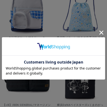
クリアポケット付きリュック
幾何学パターン/大きめ巾着/DB.スタ
ーマン＆DB.キララ
¥7,500
(税込)
¥1,800
(税込)
【+B】/BEN GENERAL/マネージメン
横浜DeNAベイスターズ×くまのがっ