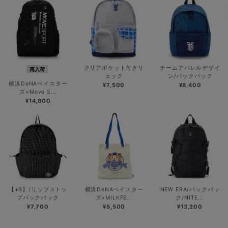
クリアポケット付きリ
チームアパレルデザイ
再入荷
ュック
ン/バックパック
横浜DeNAベイスター
¥7,500
¥8,400
ズ×Move S...
¥14,800
【+B】/リップストッ
横浜DeNAベイスター
NEW ERA/バックパッ
プバックパック
ズ×MILKFE...
ク/NITE...
¥7,700
¥5,500
¥13,200