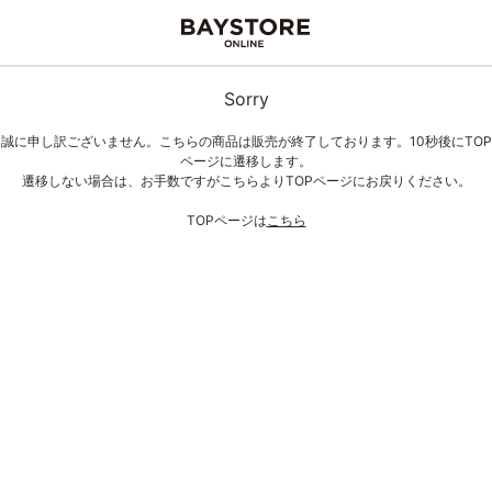
Sorry
誠に申し訳ございません。こちらの商品は販売が終了しております。10秒後にTOP
ページに遷移します。
遷移しない場合は、お手数ですがこちらよりTOPページにお戻りください。
TOPページは
こちら