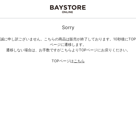
Sorry
誠に申し訳ございません。こちらの商品は販売が終了しております。10秒後にTOP
ページに遷移します。
遷移しない場合は、お手数ですがこちらよりTOPページにお戻りください。
TOPページは
こちら