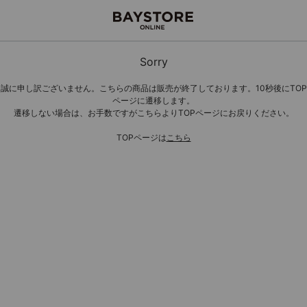
Sorry
誠に申し訳ございません。こちらの商品は販売が終了しております。10秒後にTOP
ページに遷移します。
遷移しない場合は、お手数ですがこちらよりTOPページにお戻りください。
TOPページは
こちら