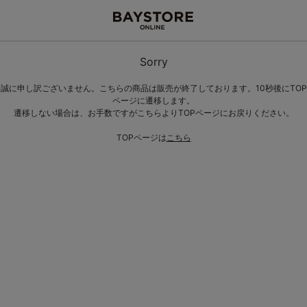
Sorry
誠に申し訳ございません。こちらの商品は販売が終了しております。10秒後にTOP
ページに遷移します。
遷移しない場合は、お手数ですがこちらよりTOPページにお戻りください。
TOPページは
こちら