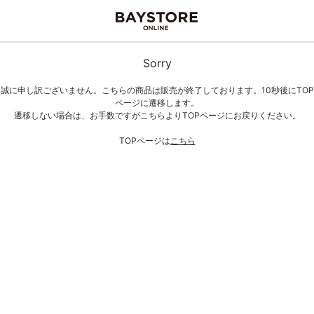
Sorry
誠に申し訳ございません。こちらの商品は販売が終了しております。10秒後にTOP
ページに遷移します。
遷移しない場合は、お手数ですがこちらよりTOPページにお戻りください。
TOPページは
こちら