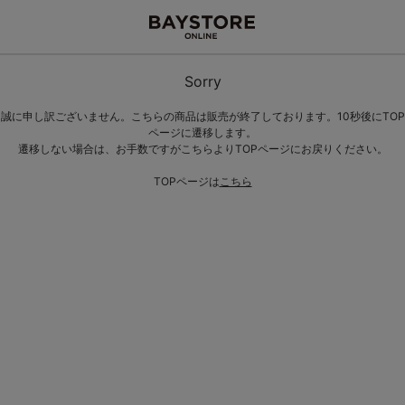
Sorry
誠に申し訳ございません。こちらの商品は販売が終了しております。10秒後にTOP
ページに遷移します。
遷移しない場合は、お手数ですがこちらよりTOPページにお戻りください。
TOPページは
こちら