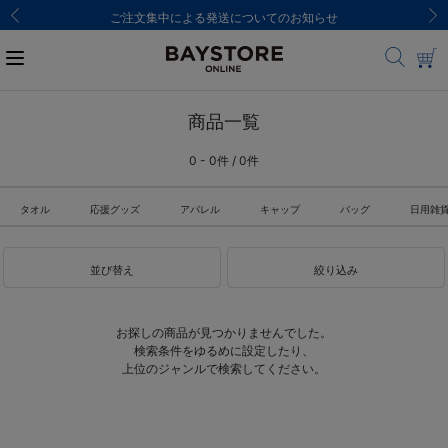
ご注文集中による発送についてのお知らせ
商品一覧
0 - 0件 / 0件
タオル
応援グッズ
アパレル
キャップ
バッグ
日用雑
並び替え
絞り込み
お探しの商品が見つかりませんでした。
検索条件をゆるめに設定したり、
上位のジャンルで検索してください。