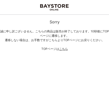
Sorry
誠に申し訳ございません。こちらの商品は販売が終了しております。10秒後にTOP
ページに遷移します。
遷移しない場合は、お手数ですがこちらよりTOPページにお戻りください。
TOPページは
こちら