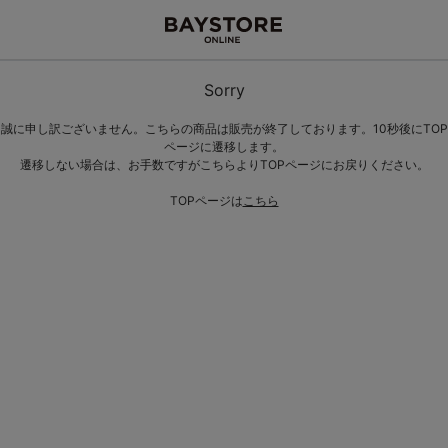
Sorry
誠に申し訳ございません。こちらの商品は販売が終了しております。10秒後にTOP
ページに遷移します。
遷移しない場合は、お手数ですがこちらよりTOPページにお戻りください。
TOPページは
こちら