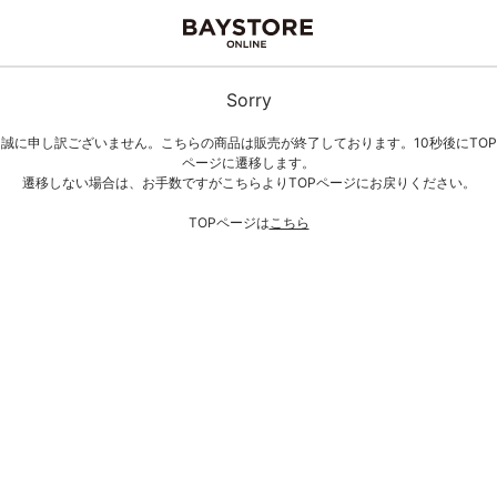
Sorry
誠に申し訳ございません。こちらの商品は販売が終了しております。10秒後にTOP
ページに遷移します。
遷移しない場合は、お手数ですがこちらよりTOPページにお戻りください。
TOPページは
こちら