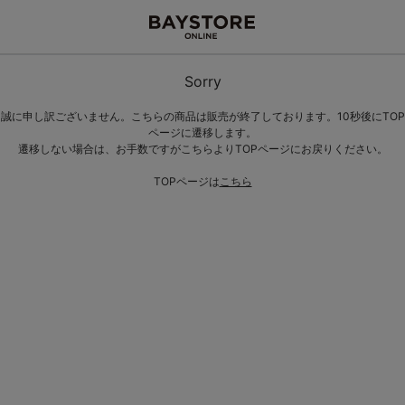
Sorry
誠に申し訳ございません。こちらの商品は販売が終了しております。10秒後にTOP
ページに遷移します。
遷移しない場合は、お手数ですがこちらよりTOPページにお戻りください。
TOPページは
こちら