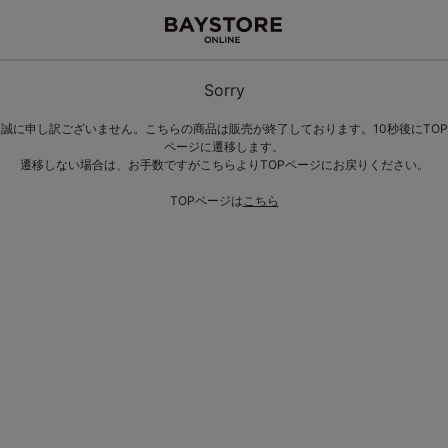
Sorry
誠に申し訳ございません。こちらの商品は販売が終了しております。10秒後にTOP
ページに遷移します。
遷移しない場合は、お手数ですがこちらよりTOPページにお戻りください。
TOPページは
こちら