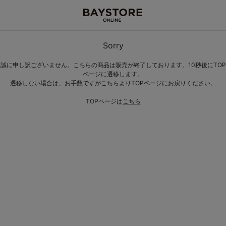
Sorry
誠に申し訳ございません。こちらの商品は販売が終了しております。10秒後にTOP
ページに遷移します。
遷移しない場合は、お手数ですがこちらよりTOPページにお戻りください。
TOPページは
こちら