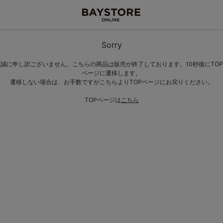
Sorry
誠に申し訳ございません。こちらの商品は販売が終了しております。10秒後にTOP
ページに遷移します。
遷移しない場合は、お手数ですがこちらよりTOPページにお戻りください。
TOPページは
こちら