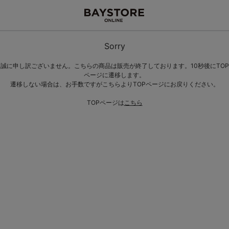
Sorry
誠に申し訳ございません。こちらの商品は販売が終了しております。10秒後にTOP
ページに遷移します。
遷移しない場合は、お手数ですがこちらよりTOPページにお戻りください。
TOPページは
こちら