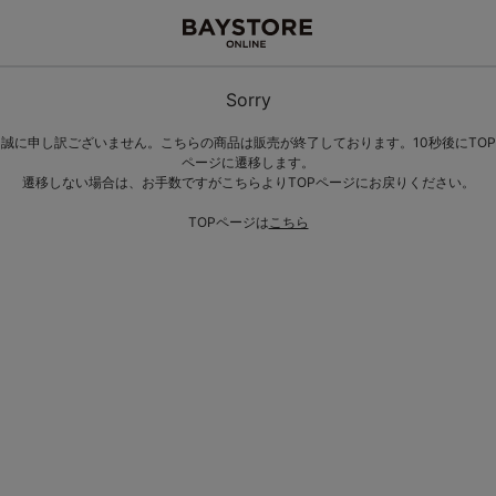
Sorry
誠に申し訳ございません。こちらの商品は販売が終了しております。10秒後にTOP
ページに遷移します。
遷移しない場合は、お手数ですがこちらよりTOPページにお戻りください。
TOPページは
こちら