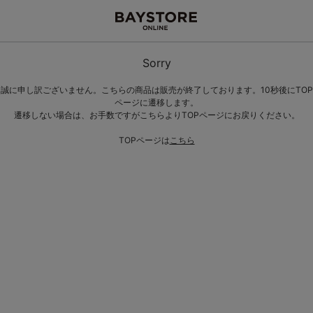
Sorry
誠に申し訳ございません。こちらの商品は販売が終了しております。10秒後にTOP
ページに遷移します。
遷移しない場合は、お手数ですがこちらよりTOPページにお戻りください。
TOPページは
こちら