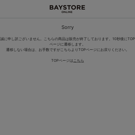
Sorry
誠に申し訳ございません。こちらの商品は販売が終了しております。10秒後にTOP
ページに遷移します。
遷移しない場合は、お手数ですがこちらよりTOPページにお戻りください。
TOPページは
こちら