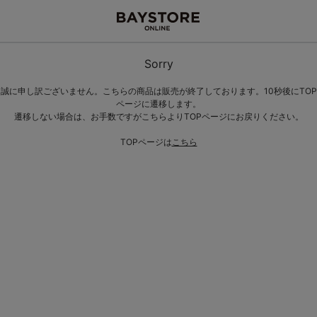
Sorry
誠に申し訳ございません。こちらの商品は販売が終了しております。10秒後にTOP
ページに遷移します。
遷移しない場合は、お手数ですがこちらよりTOPページにお戻りください。
TOPページは
こちら