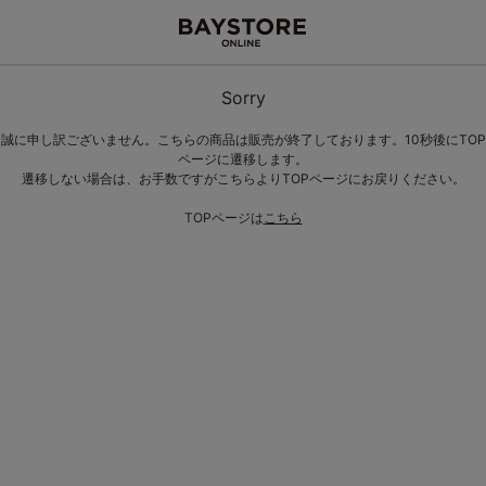
Sorry
誠に申し訳ございません。こちらの商品は販売が終了しております。10秒後にTOP
ページに遷移します。
遷移しない場合は、お手数ですがこちらよりTOPページにお戻りください。
TOPページは
こちら