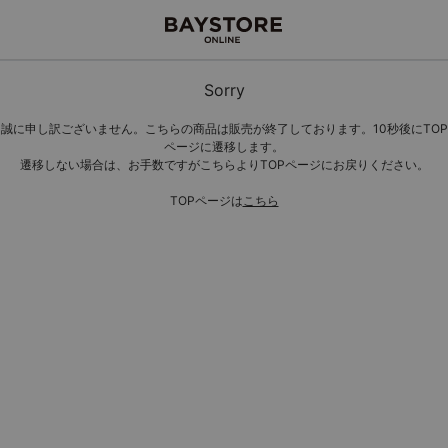
Sorry
誠に申し訳ございません。こちらの商品は販売が終了しております。10秒後にTOP
ページに遷移します。
遷移しない場合は、お手数ですがこちらよりTOPページにお戻りください。
TOPページは
こちら