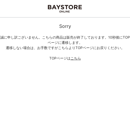
Sorry
誠に申し訳ございません。こちらの商品は販売が終了しております。10秒後にTOP
ページに遷移します。
遷移しない場合は、お手数ですがこちらよりTOPページにお戻りください。
TOPページは
こちら