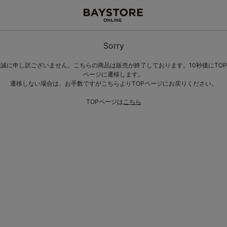
Sorry
誠に申し訳ございません。こちらの商品は販売が終了しております。10秒後にTOP
ページに遷移します。
遷移しない場合は、お手数ですがこちらよりTOPページにお戻りください。
TOPページは
こちら