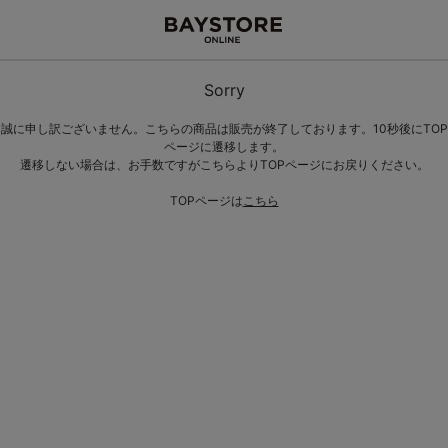
Sorry
誠に申し訳ございません。こちらの商品は販売が終了しております。10秒後にTOP
ページに遷移します。
遷移しない場合は、お手数ですがこちらよりTOPページにお戻りください。
TOPページは
こちら