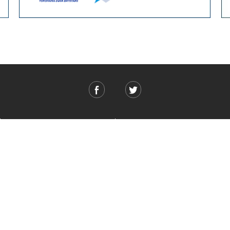
ご利用ガイド
ABOUT US
ご利用ガイド
会社概要
お問い合わせ
特定商取引法に基づく表記
お支払い方法について
ご利用規約
配送・送料について
個人情報保護方針
返品・交換について
法人のお客様へ
global shipping