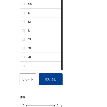
SS
S
M
L
XL
3L
4L
-
リセット
絞り込む
価格