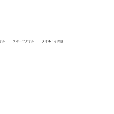
。
オル
スポーツタオル
タオル：その他