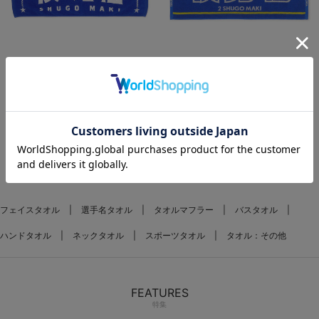
選手名タオル/ジャガード
NEW
再入荷
¥2,200
(税込)
選手名タオル
¥1,900
(税込)
1
フェイスタオル
選手名タオル
タオルマフラー
バスタオル
ハンドタオル
ネックタオル
スポーツタオル
タオル：その他
FEATURES
特集