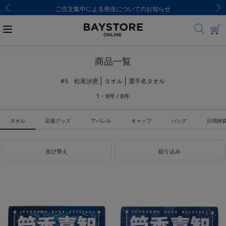
ご注文集中による発送についてのお知らせ
商品一覧
#5 松尾汐恩
タオル
選手名タオル
1 - 8件 / 8件
タオル
応援グッズ
アパレル
キャップ
バッグ
日用雑
並び替え
絞り込み