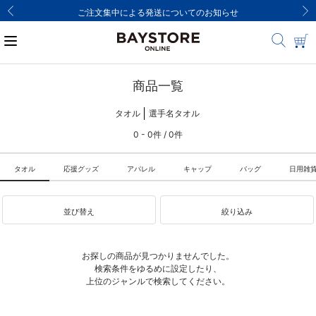
ご注文集中による発送についてのお知らせ
商品一覧
タオル
選手名タオル
0 - 0件 / 0件
タオル
応援グッズ
アパレル
キャップ
バッグ
日用雑
並び替え
絞り込み
お探しの商品が見つかりませんでした。
検索条件をゆるめに設定したり、
上位のジャンルで検索してください。