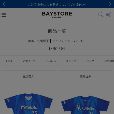
ご注文集中による発送についてのお知らせ
商品一覧
#95 九鬼隆平
ユニフォーム
VISITOR
1 - 5件 / 5件
タオル
応援グッズ
アパレル
キャップ
バッグ
日用雑
並び替え
絞り込み