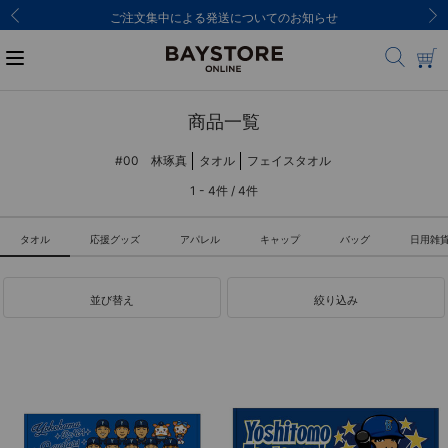
ご注文集中による発送についてのお知らせ
商品一覧
#00 林琢真
タオル
フェイスタオル
1 - 4件 / 4件
タオル
応援グッズ
アパレル
キャップ
バッグ
日用雑
並び替え
絞り込み