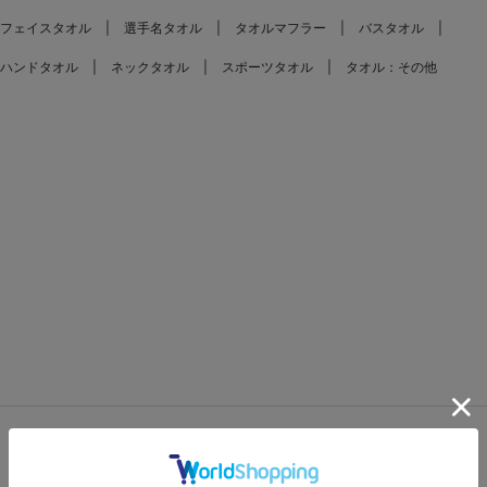
フェイスタオル
選手名タオル
タオルマフラー
バスタオル
ハンドタオル
ネックタオル
スポーツタオル
タオル：その他
FEATURES
特集