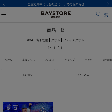
ご注文集中による発送についてのお知らせ
商品一覧
#34 宮下朝陽
タオル
フェイスタオル
1 - 1件 / 1件
タオル
応援グッズ
アパレル
キャップ
バッグ
日用雑
並び替え
絞り込み