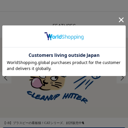
FEATURES
特集
【+B】プラスビーの看板猫！CATシリーズ、好評販売中🐈