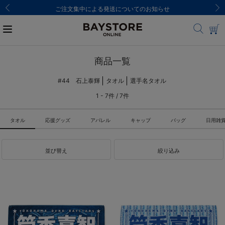
ご注文集中による発送についてのお知らせ
商品一覧
#44 石上泰輝
タオル
選手名タオル
1 - 7件 / 7件
タオル
応援グッズ
アパレル
キャップ
バッグ
日用雑
並び替え
絞り込み