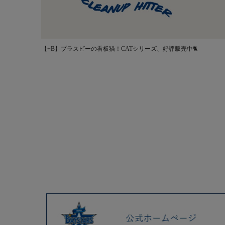
【+B】プラスビーの看板猫！CATシリーズ、好評販売中🐈