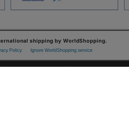
ご利用ガイド
ABOUT US
ご利用ガイド
会社概要
お問い合わせ
特定商取引法に基づく表記
お支払い方法について
ご利用規約
配送・送料について
個人情報保護方針
返品・交換について
法人のお客様へ
global shipping