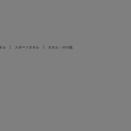
。
オル
スポーツタオル
タオル：その他