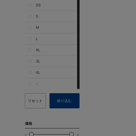
SS
S
M
L
XL
3L
4L
-
リセット
絞り込む
価格