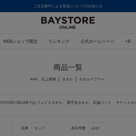
ご注文集中による発送についてのお知らせ
WEBショップ限定
ランキング
公式ホームページ
+B
商品一覧
#44 石上泰輝
タオル
タオルマフラー
ORE ONLINEでは
フェイスタオル
、
選手名タオル
、
応援バット
、
チケットホ
在庫
表示件数