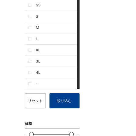
SS
S
M
L
XL
3L
4L
-
リセット
絞り込む
価格