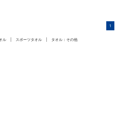
1
オル
スポーツタオル
タオル：その他