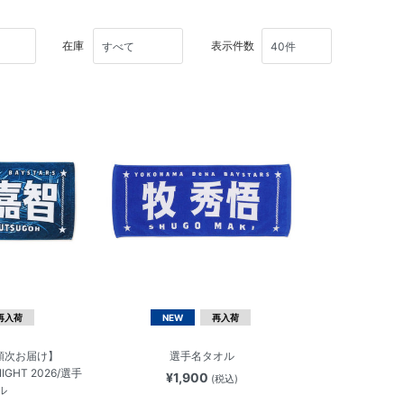
在庫
表示件数
再入荷
NEW
再入荷
順次お届け】
選手名タオル
IGHT 2026/選手
¥1,900
(税込)
ル