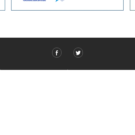
ご利用ガイド
ABOUT US
ご利用ガイド
会社概要
お問い合わせ
特定商取引法に基づく表記
お支払い方法について
ご利用規約
配送・送料について
個人情報保護方針
返品・交換について
法人のお客様へ
global shipping