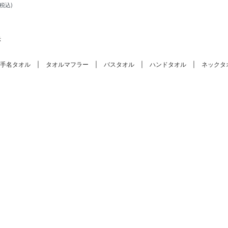
(税込)
示
手名タオル
タオルマフラー
バスタオル
ハンドタオル
ネックタ