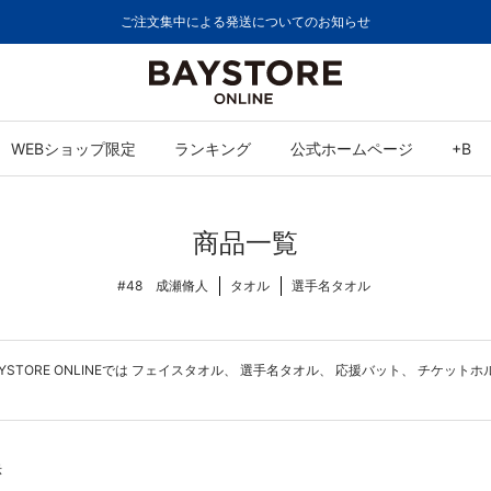
ご注文集中による発送についてのお知らせ
WEBショップ限定
ランキング
公式ホームページ
+B
商品一覧
#48 成瀬脩人
タオル
選手名タオル
ORE ONLINEでは
フェイスタオル
、
選手名タオル
、
応援バット
、
チケットホ
示