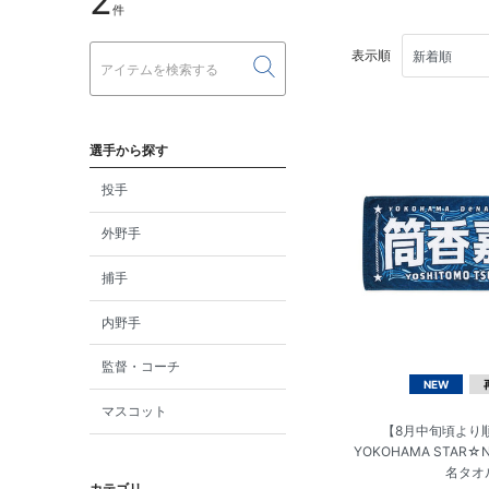
2
件
表示順
選手から探す
投手
外野手
捕手
内野手
監督・コーチ
NEW
マスコット
【8月中旬頃より
YOKOHAMA STAR☆N
名タオ
カテゴリ