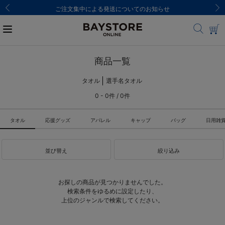
ご注文集中による発送についてのお知らせ
商品一覧
タオル
選手名タオル
0 - 0件 / 0件
タオル
応援グッズ
アパレル
キャップ
バッグ
日用雑
並び替え
絞り込み
お探しの商品が見つかりませんでした。
検索条件をゆるめに設定したり、
上位のジャンルで検索してください。