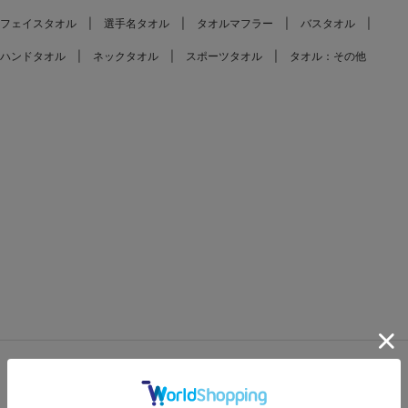
フェイスタオル
選手名タオル
タオルマフラー
バスタオル
ハンドタオル
ネックタオル
スポーツタオル
タオル：その他
FEATURES
特集