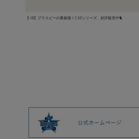
【+B】プラスビーの看板猫！CATシリーズ、好評販売中🐈