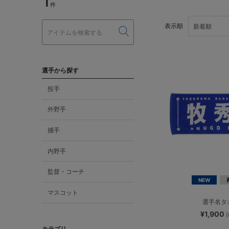
1
件
表示順
選手から探す
投手
外野手
捕手
内野手
監督・コーチ
NEW
マスコット
選手名タ
¥1,900
カテゴリ