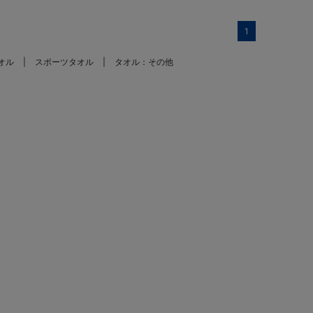
1
オル
スポーツタオル
タオル：その他