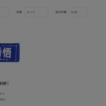
在庫
表示件数
再入荷
オル
(税込)