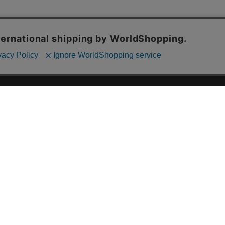
ご利用ガイド
ABOUT US
ご利用ガイド
会社概要
お問い合わせ
特定商取引法に基づく表記
お支払い方法について
ご利用規約
配送・送料について
個人情報保護方針
返品・交換について
法人のお客様へ
global shipping