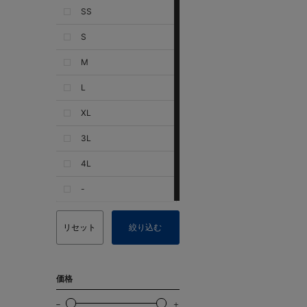
SS
S
M
L
XL
3L
4L
-
リセット
絞り込む
価格