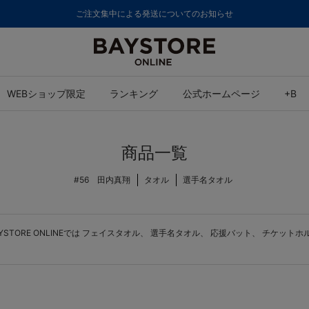
ご注文集中による発送についてのお知らせ
WEBショップ限定
ランキング
公式ホームページ
+B
商品一覧
#56 田内真翔
タオル
選手名タオル
ORE ONLINEでは
フェイスタオル
、
選手名タオル
、
応援バット
、
チケットホ