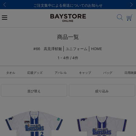
ご注文集中による発送についてのお知らせ
商品一覧
#66 高見澤郁魅
ユニフォーム
HOME
1 - 4件 / 4件
タオル
応援グッズ
アパレル
キャップ
バッグ
日用雑
並び替え
絞り込み