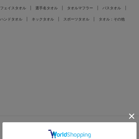
フェイスタオル
選手名タオル
タオルマフラー
バスタオル
ハンドタオル
ネックタオル
スポーツタオル
タオル：その他
FEATURES
特集