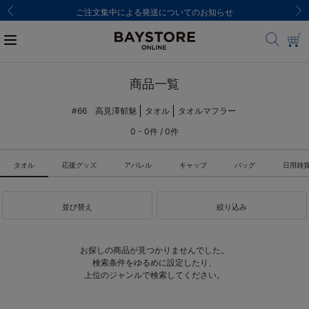
ご注文集中による発送についてのお知らせ
商品一覧
#66 高見澤郁魅
タオル
タオルマフラー
0 - 0件 / 0件
タオル
応援グッズ
アパレル
キャップ
バッグ
日用雑
並び替え
絞り込み
お探しの商品が見つかりませんでした。
検索条件をゆるめに設定したり、
上位のジャンルで検索してください。