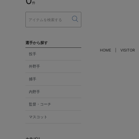
0
件
選手から探す
HOME
VISITOR
投手
外野手
捕手
内野手
監督・コーチ
マスコット
カテゴリ