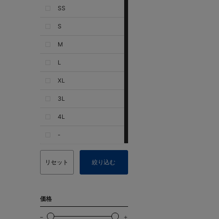
SS
S
M
L
XL
3L
4L
-
リセット
絞り込む
価格