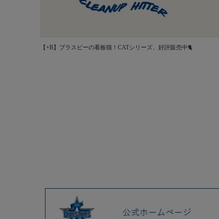
【+B】プラスビーの看板猫！CATシリーズ、好評販売中🐈