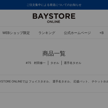
ご注文集中による発送についてのお知らせ
WEBショップ限定
ランキング
公式ホームページ
+B
商品一覧
#75 村田修一
タオル
選手名タオル
ORE ONLINEでは
フェイスタオル
、
選手名タオル
、
応援バット
、
チケットホ