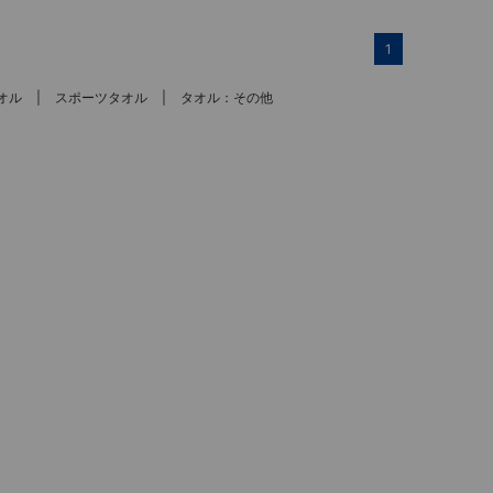
1
オル
スポーツタオル
タオル：その他