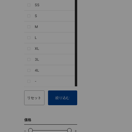
SS
S
M
L
XL
3L
4L
-
リセット
絞り込む
価格