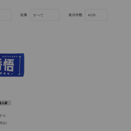
在庫
表示件数
再入荷
オル
(税込)