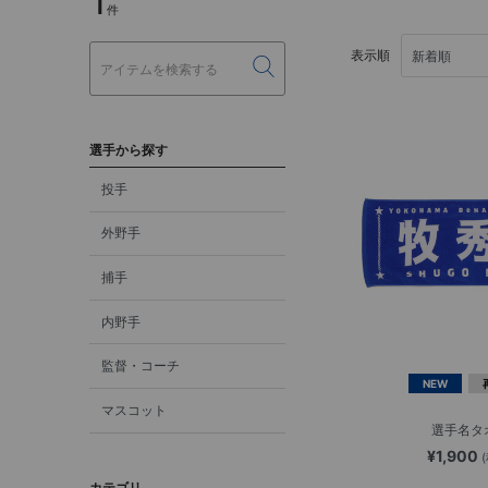
1
件
表示順
選手から探す
投手
外野手
捕手
内野手
監督・コーチ
NEW
マスコット
選手名タ
¥1,900
カテゴリ