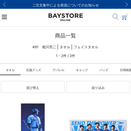
ご注文集中による発送についてのお知らせ
商品一覧
#81 相川亮二
タオル
フェイスタオル
1 - 2件 / 2件
タオル
応援グッズ
アパレル
キャップ
バッグ
日用雑
並び替え
絞り込み