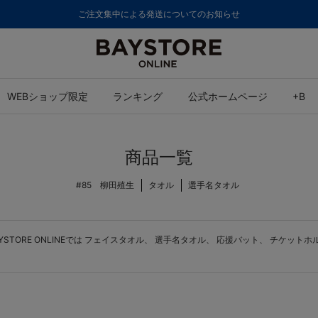
ご注文集中による発送についてのお知らせ
WEBショップ限定
ランキング
公式ホームページ
+B
商品一覧
#85 柳田殖生
タオル
選手名タオル
ORE ONLINEでは
フェイスタオル
、
選手名タオル
、
応援バット
、
チケットホ