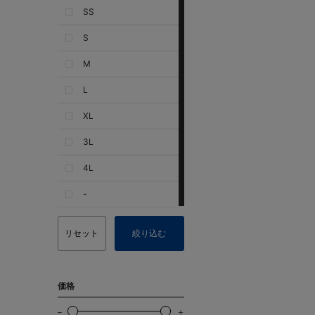
SS
S
M
L
XL
3L
4L
-
リセット
絞り込む
価格