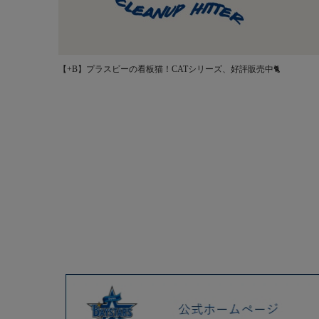
【+B】プラスビーの看板猫！CATシリーズ、好評販売中🐈