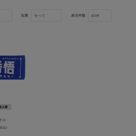
在庫
表示件数
再入荷
オル
(税込)