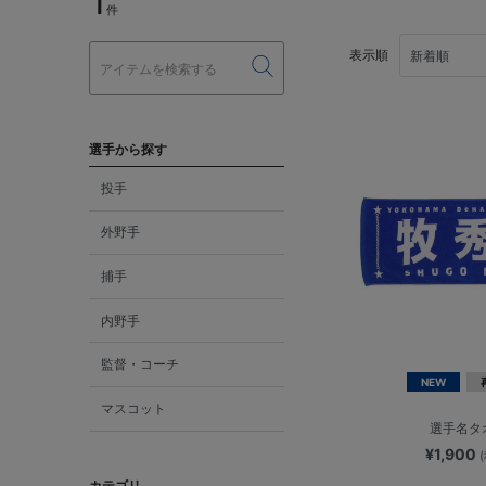
1
件
表示順
選手から探す
投手
外野手
捕手
内野手
監督・コーチ
NEW
マスコット
選手名タ
¥1,900
カテゴリ