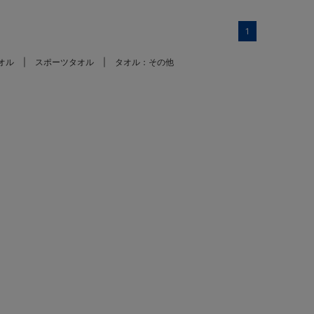
1
オル
スポーツタオル
タオル：その他