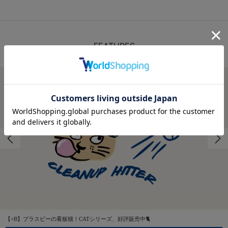
FEATURES
特集
【+B】プラスビーの看板猫！CATシリーズ、好評販売中🐈