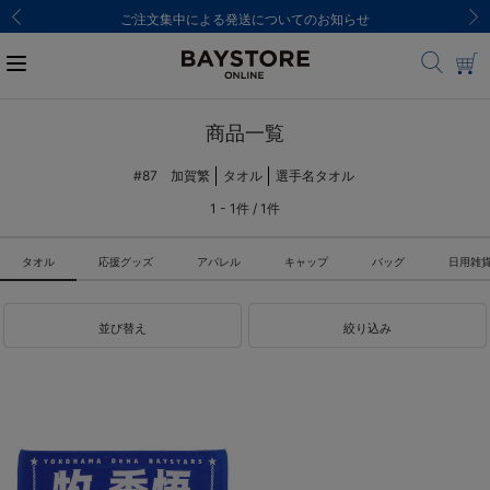
ご注文集中による発送についてのお知らせ
商品一覧
#87 加賀繁
タオル
選手名タオル
1 - 1件 / 1件
タオル
応援グッズ
アパレル
キャップ
バッグ
日用雑
並び替え
絞り込み