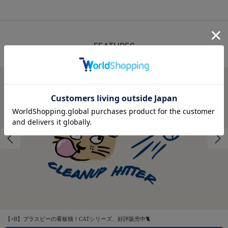
FEATURES
特集
【+B】プラスビーの看板猫！CATシリーズ、好評販売中🐈