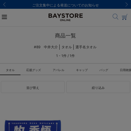
ご注文集中による発送についてのお知らせ
商品一覧
#89 中井大介
タオル
選手名タオル
1 - 1件 / 1件
タオル
応援グッズ
アパレル
キャップ
バッグ
日用雑
並び替え
絞り込み